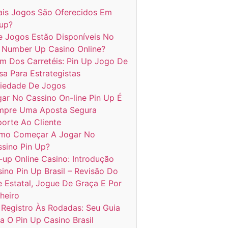
ais Jogos São Oferecidos Em
up?
 Jogos Estão Disponíveis No
 Number Up Casino Online?
m Dos Carretéis: Pin Up Jogo De
a Para Estrategistas
riedade De Jogos
ar No Cassino On-line Pin Up É
mpre Uma Aposta Segura
orte Ao Cliente
mo Começar A Jogar No
sino Pin Up?
-up Online Casino: Introdução
ino Pin Up Brasil – Revisão Do
e Estatal, Jogue De Graça E Por
heiro
Registro Às Rodadas: Seu Guia
a O Pin Up Casino Brasil