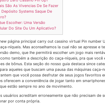
is São As Vivencias De Se Fazer
 Depósito Systems Saque De
cro?
Que Escolher: Uma Versão
lular Do Site Ou Um Aplicativo?
new página principal carry out cassino virtual Pin number 
aça-níqueis. Mas aconselhamos la cual não se apresse e t
rsão demo, que lhe permitirá escolher um jogo mais rentáv
s como também a descrição do caça-níqueis, pra que você
s de bônus. Esta seção do nosso guia destaca since categ
para aqueles que buscam uma pausa das máquinas caça-níq
antem que você possa desfrutar de seus jogos favoritos em
es oferecem a conveniência de jogar tanto em smartphone
 que estão sempre no ano de movimento.
s usuários acreditam erroneamente que não precisam de su
onar por conta própria.