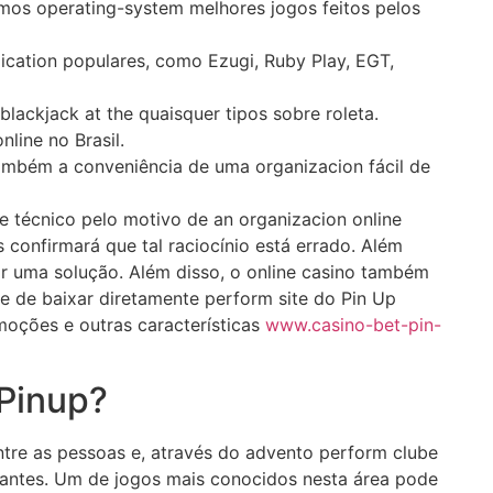
os operating-system melhores jogos feitos pelos
ication populares, como Ezugi, Ruby Play, EGT,
lackjack at the quaisquer tipos sobre roleta.
line no Brasil.
ambém a conveniência de uma organizacion fácil de
 técnico pelo motivo de an organizacion online
 confirmará que tal raciocínio está errado. Além
r uma solução. Além disso, o online casino também
de de baixar diretamente perform site do Pin Up
moções e outras características
www.casino-bet-pin-
Pinup?
tre as pessoas e, através do advento perform clube
onantes. Um de jogos mais conocidos nesta área pode