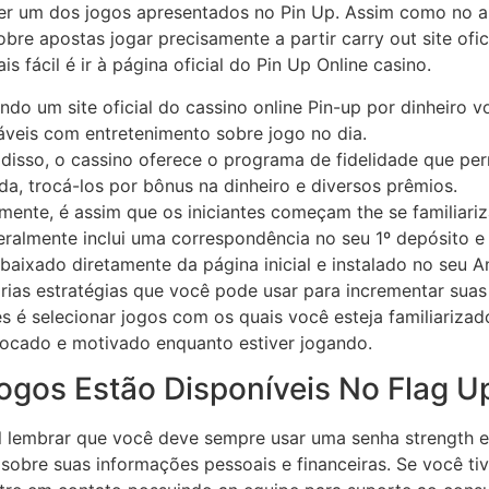
er um dos jogos apresentados no Pin Up. Assim como no a
bre apostas jogar precisamente a partir carry out site ofi
s fácil é ir à página oficial do Pin Up Online casino.
ando um site oficial do cassino online Pin-up por dinheiro 
áveis com entretenimento sobre jogo no dia.
disso, o cassino oferece o programa de fidelidade que pe
da, trocá-los por bônus na dinheiro e diversos prêmios.
mente, é assim que os iniciantes começam the se familiari
eralmente inclui uma correspondência no seu 1º depósito 
 baixado diretamente da página inicial e instalado no seu A
rias estratégias que você pode usar para incrementar sua
s é selecionar jogos com os quais você esteja familiarizad
focado e motivado enquanto estiver jogando.
ogos Estão Disponíveis No Flag U
l lembrar que você deve sempre usar uma senha strength e 
sobre suas informações pessoais e financeiras. Se você ti