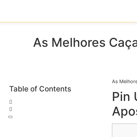
As Melhores Caça
As Melhore
Table of Contents
Pin 
Apo