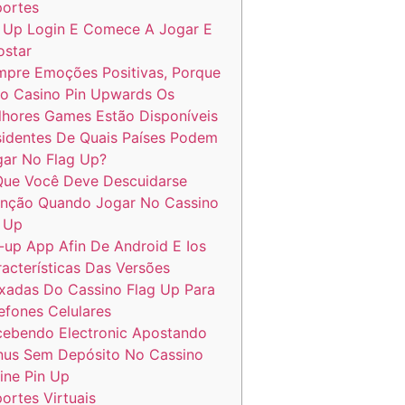
portes
n Up Login E Comece A Jogar E
ostar
mpre Emoções Positivas, Porque
ro Casino Pin Upwards Os
hores Games Estão Disponíveis
identes De Quais Países Podem
gar No Flag Up?
Que Você Deve Descuidarse
enção Quando Jogar No Cassino
 Up
-up App Afin De Android E Ios
acterísticas Das Versões
xadas Do Cassino Flag Up Para
efones Celulares
cebendo Electronic Apostando
nus Sem Depósito No Cassino
ine Pin Up
ortes Virtuais