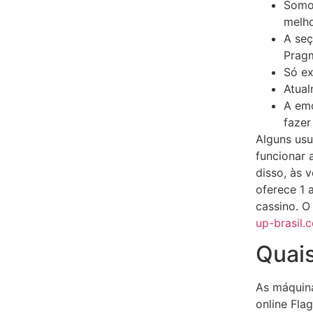
Somos
melho
A seç
Pragm
Só ex
Atual
A emo
fazer
Alguns usu
funcionar 
disso, às 
oferece 1 
cassino. O
up-brasil.
Quai
As máquina
online Fla